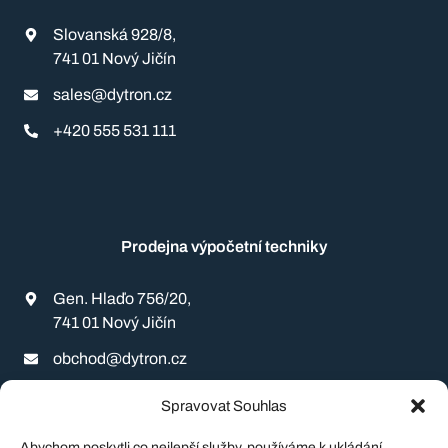
Slovanská 928/8,
741 01 Nový Jičín
sales@dytron.cz
+420 555 531 111
Prodejna výpočetní techniky
Gen. Hlaďo 756/20,
741 01 Nový Jičín
obchod@dytron.cz
+420 555 506 868
Spravovat Souhlas
Abychom poskytli co nejlepší služby, používáme k ukládání