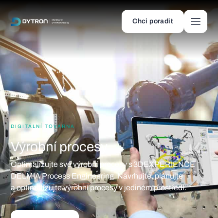
Chci poradit
DIGITÁLNÍ TOVÁRNA
Výrobní procesy
Optimalizujte své výrobní procesy s 3DEXPERIENCE
DELMIA Process Engineering. Navrhujte, plánujte
a optimalizujte výrobní procesy v jediném prostředí.